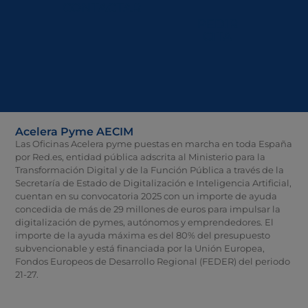
CONTACTAR
PEDIR
CITA
Acelera Pyme AECIM
Las Oficinas Acelera pyme puestas en marcha en toda España
por Red.es, entidad pública adscrita al Ministerio para la
Transformación Digital y de la Función Pública a través de la
Secretaría de Estado de Digitalización e Inteligencia Artificial,
cuentan en su convocatoria 2025 con un importe de ayuda
concedida de más de 29 millones de euros para impulsar la
digitalización de pymes, autónomos y emprendedores. El
importe de la ayuda máxima es del 80% del presupuesto
subvencionable y está financiada por la Unión Europea,
Fondos Europeos de Desarrollo Regional (FEDER) del periodo
21-27.