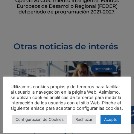
Operativo Crecimiento Inteligente, Fondos
Europeos de Desarrollo Regional (FEDER)
del periodo de programación 2021-2027.
Otras noticias de interés
Destacadas
Utilizamos cookies propias y de terceros para facilitar
al usuario la navegación en la página Web. Asimismo,
se utilizan cookies analíticas de terceros para medir la
interacción de los usuarios con el sitio Web. Pinche el
siguiente enlace para aceptar o configurar las cookies.
Bu
sug
Configuración de Cookies
Rechazar
Acepto
Emprendimiento femenino en
Europa: los retos y oportunidades