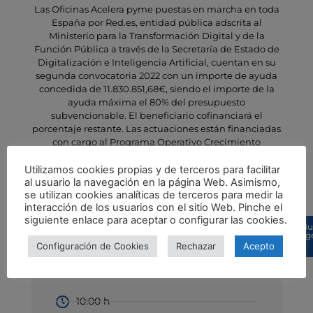
Las Oficinas Acelera pyme puestas en marcha en toda
España por Red.es, entidad pública adscrita al
Ministerio para la Transformación Digital y de la
Función Pública a través de la Secretaría de Estado de
Digitalización e Inteligencia Artificial, cuentan en su
segunda convocatoria 2022 con un importe de ayuda
concedida de 11.830.851,68€, siendo el importe de la
ayuda máxima el 80% del presupuesto
subvencionable. El beneficiario cofinanciará el
porcentaje restante. Las actuaciones están financiadas
con cargo al Programa Operativo Crecimiento
Inteligente, Fondos Europeos de Desarrollo Regional
(FEDER) del periodo de programación 2021-2027.
Utilizamos cookies propias y de terceros para facilitar
al usuario la navegación en la página Web. Asimismo,
se utilizan cookies analíticas de terceros para medir la
interacción de los usuarios con el sitio Web. Pinche el
siguiente enlace para aceptar o configurar las cookies.
Detalles
Bu
sug
Presencial y Online
Configuración de Cookies
Rechazar
Acepto
2/07
10:00 h