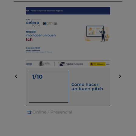
1/10
15/09
Cómo hacer
un buen pitch
Online / Presencial
Online / 