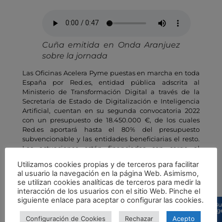
Cuña emitida en Onda Aranjuez
sobre la jornada
Las Oficinas Acelera Pyme puestas en marcha en toda
España por Red.es, entidad pública adscrita al
Ministerio de Transformación Digital a través de la
Secretaría de Estado de Digitalización e Inteligencia
Artificial, cuentan en su segunda convocatoria 2022
con un presupuesto de 18.450.000 €, de los cuales
Red.es aportará hasta el 80% del presupuesto
subvencionable y las entidades beneficiarias el resto.
Las actuaciones están financiadas con cargo al
Programa Operativo Crecimiento Inteligente, Fondos
Utilizamos cookies propias y de terceros para facilitar
Europeos de Desarrollo Regional (FEDER) del periodo
al usuario la navegación en la página Web. Asimismo,
de programación 2021-2027.
se utilizan cookies analíticas de terceros para medir la
interacción de los usuarios con el sitio Web. Pinche el
siguiente enlace para aceptar o configurar las cookies.
Bu
sug
Detalles
Configuración de Cookies
Rechazar
Acepto