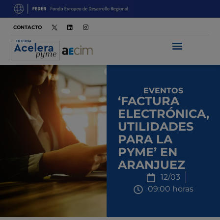
CONTACTO
EVENTOS
‘FACTURA
ELECTRÓNICA,
UTILIDADES
PARA LA
PYME’ EN
ARANJUEZ
12/03
09:00 horas