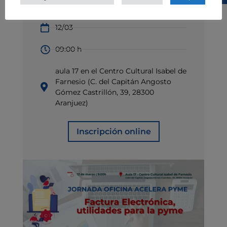
Presencial
12/03
09:00 h
aula 17 en el Centro Cultural Isabel de
Farnesio (C. del Capitán Angosto
Gómez Castrillón, 39, 28300
Aranjuez)
Inscripción online