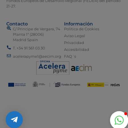
Fondos Europeos de Desarrollo Regional (FEDER) del periodo
21-27.
Contacto
Información
C/ Principe de Vergara, 74
Política de Cookies
Planta 1ª (28006)
Aviso Legal
Madrid Spain
Privacidad
T. +34 91 561 03 30
Accesibilidad
acelerapyme1@aecim.org
FAQ´s