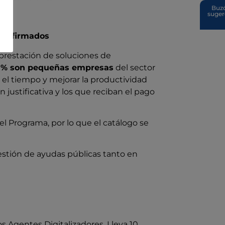
Buz
suger
dos firmados
e prestación de soluciones de
% son pequeñas empresas
del sector
 el tiempo y mejorar la productividad
justificativa y los que reciban el pago
l Programa, por lo que el catálogo se
estión de ayudas públicas tanto en
s Agentes Digitalizadores. Lleva 10