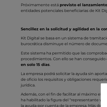
Próximamente está
previsto el lanzamient
entidades potenciales beneficiarias de Kit Dig
Sencillez en la solicitud y agilidad en la c
Kit Digital se basa en un sistema de tramitaci
burocrática disminuye el número de document
Este sistema ha permitido que las comprobac
procedimientos. Con ello se han conseguido q
en solo 15 días
.
La empresa podrá solicitar la ayuda sin apor
de oficio los requisitos y obligaciones reque
jurídica.
Además, con el fin de facilitar al máximo el ac
ha habilitado la figura del “representante vol
la ayuda por cuenta de la empresa. Más del 50