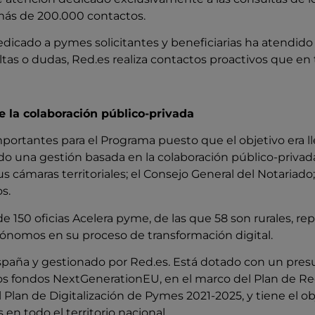
más de 200.000 contactos.
dedicado a pymes solicitantes y beneficiarias ha atendid
tas o dudas, Red.es realiza contactos proactivos que en 
e la colaboración público-privada
importantes para el Programa puesto que el objetivo era
rado una gestión basada en la colaboración público-priv
cámaras territoriales; el Consejo General del Notariado; 
s.
50 oficias Acelera pyme, de las que 58 son rurales, repar
ónomos en su proceso de transformación digital.
España y gestionado por Red.es. Está dotado con un pres
los fondos NextGenerationEU, en el marco del Plan de R
l Plan de Digitalización de Pymes 2021-2025, y tiene el ob
n todo el territorio nacional.