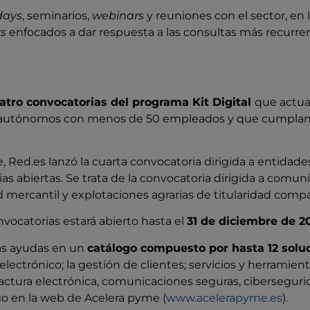
days
, seminarios,
webinars
y reuniones con el sector, en
rs
enfocados a dar respuesta a las consultas más recurren
atro convocatorias del programa Kit Digital
que actua
 autónomos con menos de 50 empleados y que cumplan c
 Red.es lanzó la cuarta convocatoria dirigida a entidade
rias abiertas. Se trata de la convocatoria dirigida a comu
d mercantil y explotaciones agrarias de titularidad compa
onvocatorias estará abierto hasta el
31 de diciembre de 2
las ayudas en un
catálogo compuesto por hasta 12 solu
lectrónico; la gestión de clientes; servicios y herramienta
 factura electrónica, comunicaciones seguras, cibersegur
go en la web de Acelera pyme (
www.acelerapyme.es
).