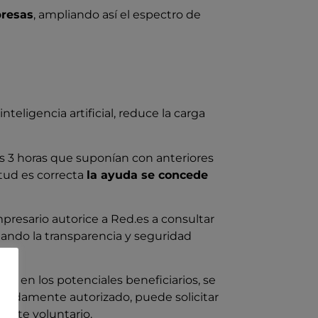
presas
, ampliando así el espectro de
teligencia artificial, reduce la carga
s 3 horas que suponían con anteriores
itud es correcta
la ayuda se concede
presario autorice a Red.es a consultar
rdando la transparencia y seguridad
ajo en los potenciales beneficiarios, se
, debidamente autorizado, puede solicitar
tante voluntario.