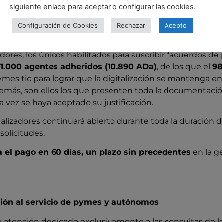
siguiente enlace para aceptar o configurar las cookies.
Configuración de Cookies
Rechazar
Acepto
dheridos, el 98% pymes tic, y más de 8.700 con acuer
adores, los únicos habilitados para suscribir “acuerdos d
11.000 agentes adheridos (10.890 ADa)
, de los que el
98
ymes tic para lograr que la digitalización se mantenga en
demás, son ellos los que presenten toda la documentación 
na vez se haya aceptado su justificación.
lizadores continuará abierto durante toda la duración de
solicitudes.
iza el pago en 60 días, un plazo sin precedentes
en la g
ción al servicio de pymes y autónomos
 atención dedicado exclusivamente a las consultas de lo