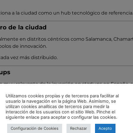
iciona a la ciudad como un hub tecnológico de referencia
o de la ciudad
palmente en distritos céntricos como Salamanca, Chamar
los de innovación.
cada vez más distribuido.
tups
muy relevante de la inversión en startups en España, c
levado de operaciones.
Utilizamos cookies propias y de terceros para facilitar al
usuario la navegación en la página Web. Asimismo, se
 la ciudad para emprendedores e inversores.
utilizan cookies analíticas de terceros para medir la
interacción de los usuarios con el sitio Web. Pinche el
sidad
siguiente enlace para aceptar o configurar las cookies.
sten retos importantes como la
brecha de género en e
Configuración de Cookies
Rechazar
Acepto