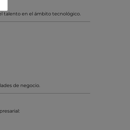
l talento en el ámbito tecnológico.
idades de negocio.
resarial: