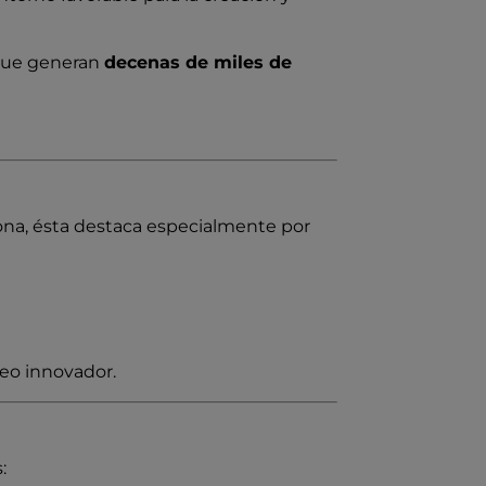
que generan
decenas de miles de
ona, ésta destaca especialmente por
leo innovador.
: