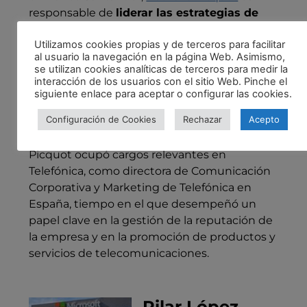
responsable de
liderar las estrategias de
marketing y comunicación corporativa
de
Utilizamos cookies propias y de terceros para facilitar
la entidad financiera, incluyendo la gestión
al usuario la navegación en la página Web. Asimismo,
de la marca y la experiencia del cliente, así
se utilizan cookies analíticas de terceros para medir la
como la
promoción de productos y
interacción de los usuarios con el sitio Web. Pinche el
siguiente enlace para aceptar o configurar las cookies.
servicios
bancarios a través de
canales
digitales
.
Configuración de Cookies
Rechazar
Acepto
Antes de unirse a Banco Santander, Nathalie
Picquot ocupó cargos relevantes en
Telefónica, como directora de Comunicación
Corporativa y Marketing de Telefónica en
España, tiempo en el que desempeñó un
papel clave en la gestión de la reputación de
la empresa y en la promoción de productos y
servicios de telecomunicaciones.
Pilar López –