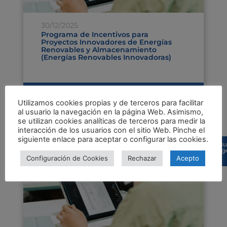
30/12/2025
Programa de Incentivos para
Proyectos Innovadores de Energías
Renovables y Almacenamiento
(Energías Renovables Innovadoras)
Leer más
Utilizamos cookies propias y de terceros para facilitar
al usuario la navegación en la página Web. Asimismo,
se utilizan cookies analíticas de terceros para medir la
interacción de los usuarios con el sitio Web. Pinche el
siguiente enlace para aceptar o configurar las cookies.
Bu
sug
Configuración de Cookies
Rechazar
Acepto