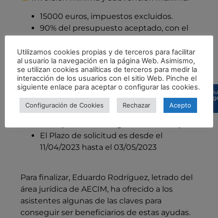
15000 euros, impuestos excluidos.
90% del presupuesto aceptado, con el
límite de 200.000,00 € por beneficiario.
Utilizamos cookies propias y de terceros para facilitar
al usuario la navegación en la página Web. Asimismo,
se utilizan cookies analíticas de terceros para medir la
Plazos de ejecución y solicitud de la
interacción de los usuarios con el sitio Web. Pinche el
convocatoria del 2023:
siguiente enlace para aceptar o configurar las cookies.
Bu
sug
Proyectos ejecutados entre el 1 de
Configuración de Cookies
Rechazar
Acepto
enero de 2023 y el
16 de octubre de
2023 (fecha a corregir en el BOCM)
.
El Plazo de solicitud es desde el
11/04/2023 hasta el 03/05/2023
Para finalizar, Eduardo Rodríguez, letrado del
área jurídica de AECIM, ha ofrecido a los
asistentes algunas de las claves para
conseguir ser beneficiarios de estas ayudas.