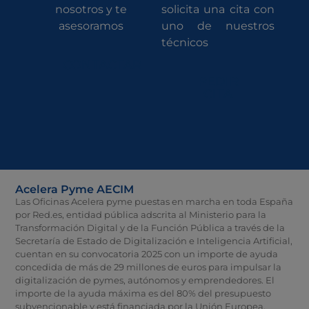
nosotros y te
solicita una cita con
asesoramos
uno de nuestros
técnicos
CONTACTAR
PEDIR
CITA
Acelera Pyme AECIM
Las Oficinas Acelera pyme puestas en marcha en toda España
por Red.es, entidad pública adscrita al Ministerio para la
Transformación Digital y de la Función Pública a través de la
Secretaría de Estado de Digitalización e Inteligencia Artificial,
cuentan en su convocatoria 2025 con un importe de ayuda
concedida de más de 29 millones de euros para impulsar la
digitalización de pymes, autónomos y emprendedores. El
importe de la ayuda máxima es del 80% del presupuesto
subvencionable y está financiada por la Unión Europea,