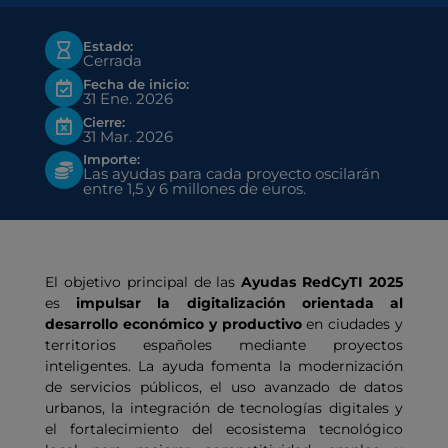
Estado:
Cerrada
Fecha de inicio:
31 Ene. 2026
Cierre:
31 Mar. 2026
Importe:
Las ayudas para cada proyecto oscilarán
entre 1,5 y 6 millones de euros.
El objetivo principal de las
Ayudas RedCyTI 2025
es
impulsar la digitalización orientada al
desarrollo económico y productivo
en ciudades y
territorios españoles mediante proyectos
inteligentes. La ayuda fomenta la modernización
de servicios públicos, el uso avanzado de datos
urbanos, la integración de tecnologías digitales y
el fortalecimiento del ecosistema tecnológico