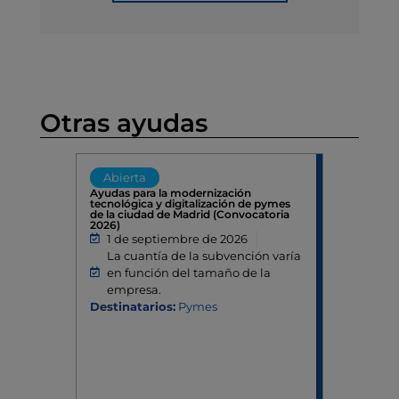
Otras ayudas
Abierta
Abierta
Ayudas para la modernización
Programa 
tecnológica y digitalización de pymes
Proyectos 
de la ciudad de Madrid (Convocatoria
Ahorro y Ef
2026)
15 de s
1 de septiembre de 2026
El Pro
La cuantía de la subvención varía
con una
en función del tamaño de la
inicial 
empresa.
financi
Destinatarios:
Pymes
Naciona
Energét
Destinatar
emprende
autónomo