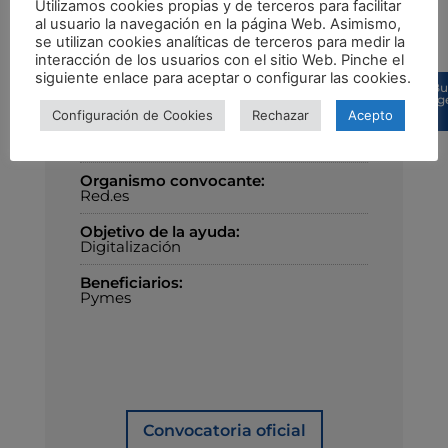
Actuaciones
Utilizamos cookies propias y de terceros para facilitar
al usuario la navegación en la página Web. Asimismo,
subvencionables
se utilizan cookies analíticas de terceros para medir la
interacción de los usuarios con el sitio Web. Pinche el
siguiente enlace para aceptar o configurar las cookies.
Bu
sug
Configuración de Cookies
Rechazar
Acepto
Detalles
Organismo convocante:
Red.es
Objetivo de la ayuda:
Digitalización
Beneficiarios:
Pymes
Convocatoria oficial