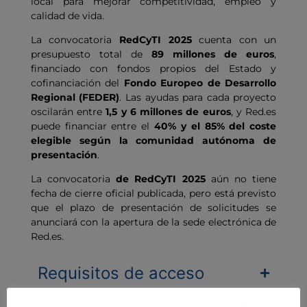
local para mejorar competitividad, empleo y
calidad de vida.
La convocatoria
RedCyTI 2025
cuenta con un
presupuesto total de
89 millones de euros
,
financiado con fondos propios del Estado y
cofinanciación del
Fondo Europeo de Desarrollo
Regional (FEDER)
. Las ayudas para cada proyecto
oscilarán entre
1,5 y 6 millones de euros
, y Red.es
puede financiar entre el
40% y el 85% del coste
elegible según la comunidad autónoma de
presentación
.
La convocatoria
de RedCyTI 2025
aún no tiene
fecha de cierre oficial publicada, pero está previsto
que el plazo de presentación de solicitudes se
anunciará con la apertura de la sede electrónica de
Red.es.
Requisitos de acceso