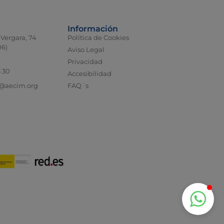
Información
 Vergara, 74
Política de Cookies
06)
Aviso Legal
Privacidad
3 30
Accesibilidad
@aecim.org
FAQ´s