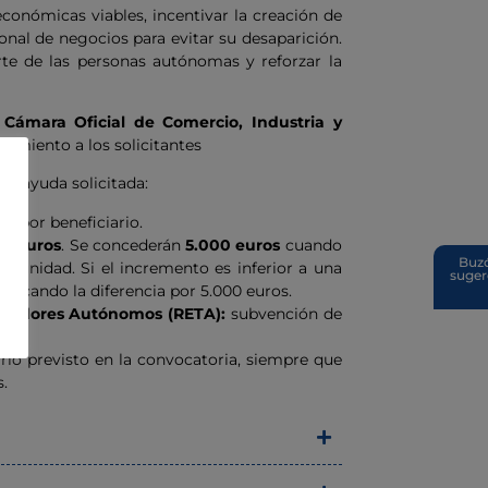
económicas viables, incentivar la creación de
onal de negocios para evitar su desaparición.
rte de las personas autónomas y reforzar la
a
Cámara Oficial de Comercio, Industria y
ñamiento a los solicitantes
de ayuda solicitada:
os
por beneficiario.
00 euros
. Se concederán
5.000 euros
cuando
Buz
na unidad. Si el incremento es inferior a una
suger
plicando la diferencia por 5.000 euros.
bajadores Autónomos (RETA):
subvención de
rio previsto en la convocatoria, siempre que
.