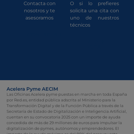
Contacta con
O si lo prefieres
nosotros y te
solicita una cita con
asesoramos
uno de nuestros
técnicos
CONTACTAR
PEDIR
CITA
Acelera Pyme AECIM
Las Oficinas Acelera pyme puestas en marcha en toda España
por Red.es, entidad pública adscrita al Ministerio para la
Transformación Digital y de la Función Pública a través de la
Secretaría de Estado de Digitalización e Inteligencia Artificial,
cuentan en su convocatoria 2025 con un importe de ayuda
concedida de más de 29 millones de euros para impulsar la
digitalización de pymes, autónomos y emprendedores. El
importe de la ayuda máxima es del 80% del presupuesto