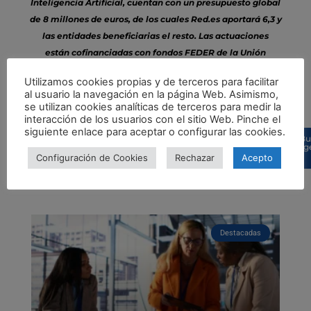
Inteligencia Artificial, cuentan con un presupuesto global
de 8 millones de euros, de los cuales Red.es aportará 6,3 y
las entidades beneficiarias el resto. Las actuaciones
están cofinanciadas con fondos FEDER de la Unión
Europea, en el marco del Programa Operativo
Utilizamos cookies propias y de terceros para facilitar
Plurirregional de España FEDER 2014-2020 (POPE) bajo el
al usuario la navegación en la página Web. Asimismo,
lema “Una manera de hacer Europa
se utilizan cookies analíticas de terceros para medir la
interacción de los usuarios con el sitio Web. Pinche el
siguiente enlace para aceptar o configurar las cookies.
Bu
sug
Configuración de Cookies
Rechazar
Acepto
Otras noticias de interés
Destacadas