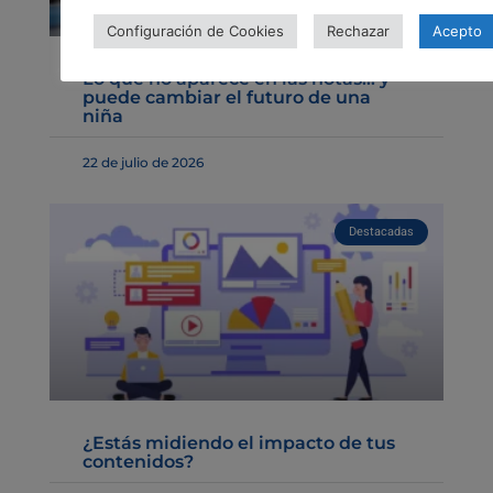
Configuración de Cookies
Rechazar
Acepto
Lo que no aparece en las notas… y
puede cambiar el futuro de una
niña
22 de julio de 2026
Destacadas
¿Estás midiendo el impacto de tus
contenidos?